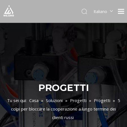
Italiano
English
العربية
Français
Pусский
Español
Português
Deutsch
日本語
한국어
PROGETTI
Українська
Tu sei qui:
Casa
»
Soluzioni
»
Progetti
»
Progetti
»
5
colpi per bloccare la cooperazione a lungo termine dei
clienti russi