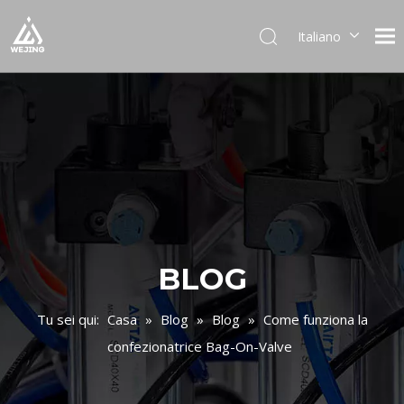
Italiano
English
العربية
Français
Pусский
Español
Português
Deutsch
日本語
한국어
BLOG
Українська
Tu sei qui:
Casa
»
Blog
»
Blog
»
Come funziona la
confezionatrice Bag-On-Valve