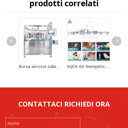
prodotti correlati
Borsa aerosol sulla macchina di riempimento della valvola per normale spray nasale salino
WJER-60 Riempitrice automatica BOV con valvola per spray nasale Spray per olio d'oliva Deodorante Spray Gel da barba Spray Vernice a base d'acqua Spray Estintore a base d'acqua
CONTATTACI RICHIEDI ORA