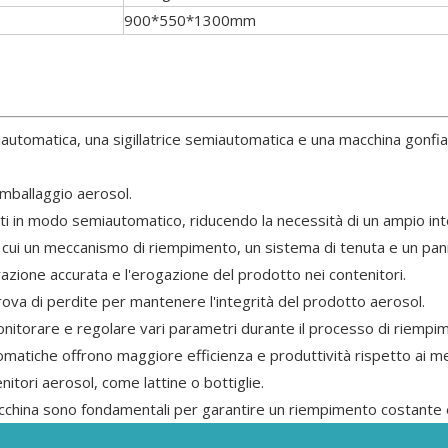
900*550*1300mm
utomatica, una sigillatrice semiautomatica e una macchina gonfia
'imballaggio aerosol.
otti in modo semiautomatico, riducendo la necessità di un ampio i
 cui un meccanismo di riempimento, un sistema di tenuta e un panne
zione accurata e l'erogazione del prodotto nei contenitori.
rova di perdite per mantenere l'integrità del prodotto aerosol.
 monitorare e regolare vari parametri durante il processo di riempi
omatiche offrono maggiore efficienza e produttività rispetto ai 
nitori aerosol, come lattine o bottiglie.
china sono fondamentali per garantire un riempimento costante e 