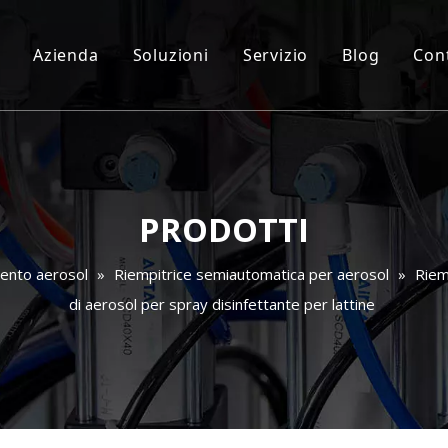
Azienda
Soluzioni
Servizio
Blog
Cont
PRODOTTI
mento aerosol
»
Riempitrice semiautomatica per aerosol
»
Riem
di aerosol per spray disinfettante per lattine