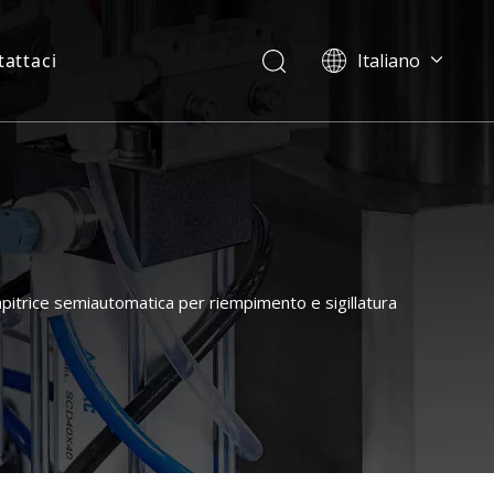
attaci
Italiano
English
العربية
Français
Pусский
Español
Português
Deutsch
pitrice semiautomatica per riempimento e sigillatura
日本語
한국어
Українська