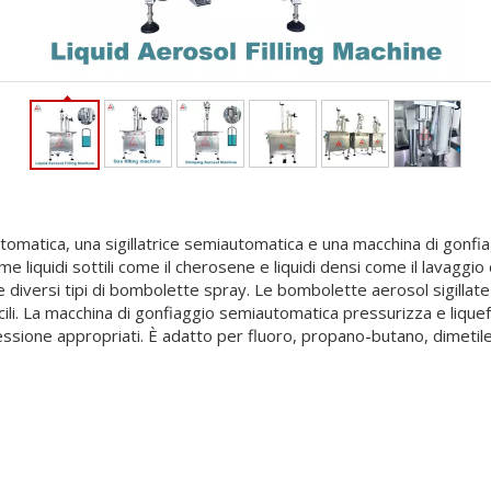
tomatica, una sigillatrice semiautomatica e una macchina di gonf
 liquidi sottili come il cherosene e liquidi densi come il lavaggio d
llare diversi tipi di bombolette spray. Le bombolette aerosol sigi
ficili. La macchina di gonfiaggio semiautomatica pressurizza e liqu
ssione appropriati. È adatto per fluoro, propano-butano, dimetile