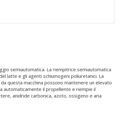
iaggio semiautomatica. La riempitrice semiautomatica
el latte e gli agenti schiumogeni poliuretanici. La
llate da questa macchina possono mantenere un elevato
efa automaticamente il propellente e riempie il
tere, anidride carbonica, azoto, ossigeno e aria