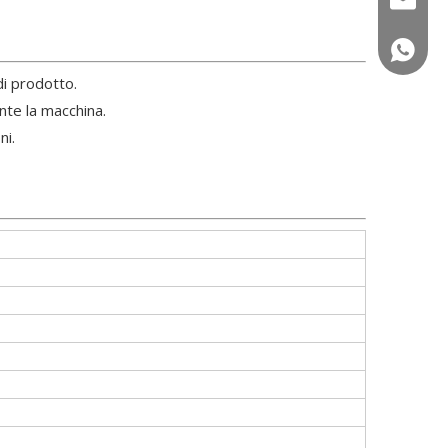
+86 150
di prodotto.
nte la macchina.
ni.