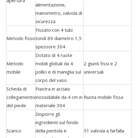
apertura
alimentazione,
manometro, valvola di
sicurezza
Fissato con 4 tubi
Metodo fisso
tondi 89 diametro 1,5
spessore 304
Dotato di 4 ruote
Metodo
mobili globali da 4
2 giunti fissi e 2
mobile
pollici e di maniglia sul
universali
corpo del vaso
Scheda di
Piastra in acciaio
collegamento
inossidabile da 4 cm in
Ruota mobile fissa
del piede
materiale 304
Disporre gli
ingredienti sul fondo
Scarico
della pentola e
51 valvola a farfalla