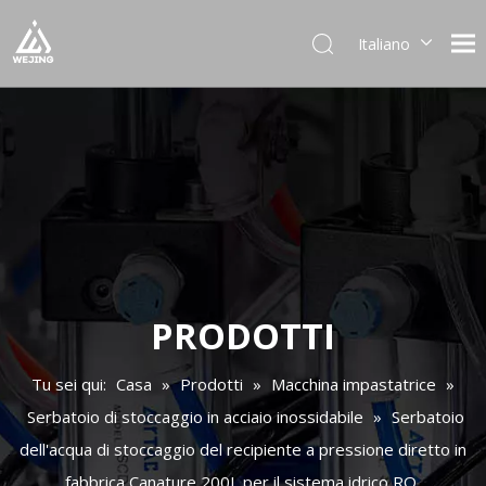
Italiano
English
العربية
Français
Pусский
Español
Português
Deutsch
日本語
한국어
PRODOTTI
Українська
Tu sei qui:
Casa
»
Prodotti
»
Macchina impastatrice
»
Serbatoio di stoccaggio in acciaio inossidabile
»
Serbatoio
dell'acqua di stoccaggio del recipiente a pressione diretto in
fabbrica Canature 200L per il sistema idrico RO