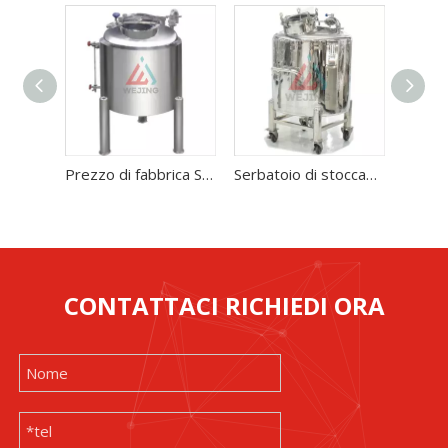
Prezzo di fabbrica Serbatoio multifunzionale in acciaio inossidabile
Serbatoio di stoccaggio in acciaio inossidabile 5T a basso prezzo per l'industria chimica
CONTATTACI RICHIEDI ORA