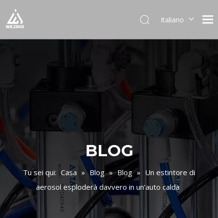
Italiano
English
العربية
Français
Pусский
Español
Português
Deutsch
日本語
한국어
BLOG
Українська
Tu sei qui:
Casa
»
Blog
»
Blog
»
Un estintore di
aerosol esploderà davvero in un'auto calda