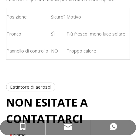
Posizione
Sicuro?
Motivo
Tronco
SÌ
Più fresco, meno luce solare
Pannello di controllo
NO
Troppo calore
Estintore di aerosol
NON ESITATE A
CONTATTARCI
wejing@wejingmachine.com
+86-15089890309
+86 15089890309
Nome
*