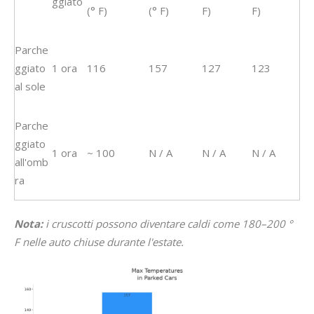
ggiato
(° F)
(° F)
F)
F)
Parche
ggiato
1 ora
116
157
127
123
al sole
Parche
ggiato
1 ora
~ 100
N / A
N / A
N / A
all'omb
ra
Nota:
i cruscotti possono diventare caldi come 180–200 °
F nelle auto chiuse durante l'estate.