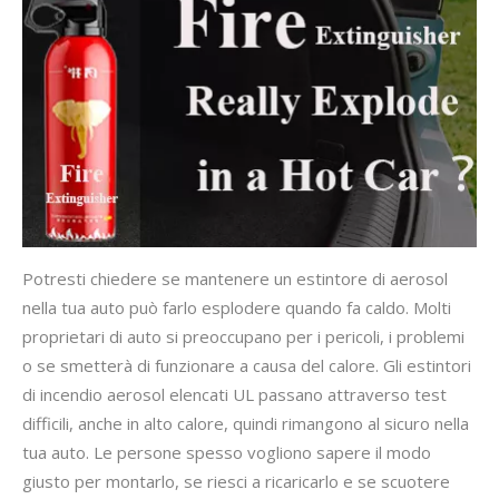
Potresti chiedere se mantenere un estintore di aerosol
nella tua auto può farlo esplodere quando fa caldo. Molti
proprietari di auto si preoccupano per i pericoli, i problemi
o se smetterà di funzionare a causa del calore. Gli estintori
di incendio aerosol elencati UL passano attraverso test
difficili, anche in alto calore, quindi rimangono al sicuro nella
tua auto. Le persone spesso vogliono sapere il modo
giusto per montarlo, se riesci a ricaricarlo e se scuotere