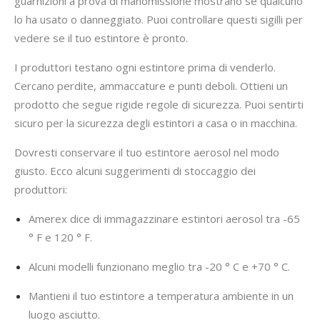
guarnizioni a prova di manomissione mostrano se qualcuno
lo ha usato o danneggiato. Puoi controllare questi sigilli per
vedere se il tuo estintore è pronto.
I produttori testano ogni estintore prima di venderlo.
Cercano perdite, ammaccature e punti deboli. Ottieni un
prodotto che segue rigide regole di sicurezza. Puoi sentirti
sicuro per la sicurezza degli estintori a casa o in macchina.
Dovresti conservare il tuo estintore aerosol nel modo
giusto. Ecco alcuni suggerimenti di stoccaggio dei
produttori:
Amerex dice di immagazzinare estintori aerosol tra -65
° F e 120 ° F.
Alcuni modelli funzionano meglio tra -20 ° C e +70 ° C.
Mantieni il tuo estintore a temperatura ambiente in un
luogo asciutto.