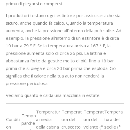
prima di piegarsi o rompersi.
I produttori testano ogni estintore per assicurarsi che sia
sicuro, anche quando fa caldo. Quando la temperatura
aumenta, anche la pressione all'interno della può salire. Ad
esempio, la pressione all'interno di un estintore è di circa
10 bar a 79 ° F. Se la temperatura arriva a 167 ° F, la
pressione aumenta solo di circa 26 psi. La lattina è
abbastanza forte da gestire molto di più, fino a 18 bar
prima che si piega e circa 20 bar prima che esploda. Ciò
significa che il calore nella tua auto non renderà la
pressione pericolosa.
Vediamo quanto è calda una macchina in estate:
Temperatur
Temperat
Temperat
Tempera
Tempo
Conditi
a media
ura del
ura del
tura del
parche
on
della cabina
cruscotto
volante (°
sedile (°