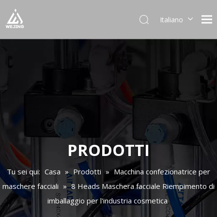
Italiano
English
العربية
Français
Pусский
Español
Português
Deutsch
日本語
한국어
PRODOTTI
Українська
Tu sei qui:
Casa
»
Prodotti
»
Macchina confezionatrice per
maschere facciali
»
8 Heads Maschera facciale Riempimento di
imballaggio per l'industria cosmetica