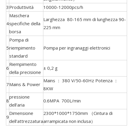
3
Produttività
10000-12000pcs/h
Maschera
Larghezza 80-165 mm di lunghezza 90-
4
specifiche della
225 mm
borsa
Pompa di
5
riempimento
Pompa per ingranaggi elettronici
standard
Riempimento
6
± 0,2 g
della precisione
Mains ： 380 V/50-60Hz Potenza ：
7
Mains & Power
8KW
pressione
8
0.6MPA 700L/min
dell'aria
Dimensione
2300*1000*1750mm （Cintura di
9
dell'attrezzatura
arrampicata non inclusa）