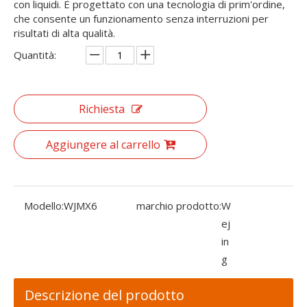
con liquidi. È progettato con una tecnologia di prim'ordine,
che consente un funzionamento senza interruzioni per
risultati di alta qualità.
Quantità:
Richiesta
Aggiungere al carrello
Modello:
WJMX6
marchio prodotto:
W
ej
in
g
Descrizione del prodotto