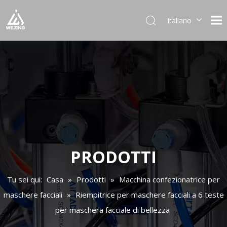
Italiano
English
العربية
Français
Pусский
Español
Português
Deutsch
日本語
한국어
PRODOTTI
Українська
Tu sei qui:
Casa
»
Prodotti
»
Macchina confezionatrice per
maschere facciali
»
Riempitrice per maschere facciali a 6 teste
per maschera facciale di bellezza