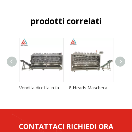
prodotti correlati
Vendita diretta in fabbrica della macchina imballatrice per il riempimento della maschera facciale di bellezza cosmetica a 10 teste
8 Heads Maschera facciale Riempimento di imballaggio per l'industria cosmetica
CONTATTACI RICHIEDI ORA