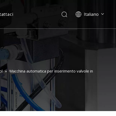
attaci
Italiano
English
العربية
Français
Pусский
Español
Português
Deutsch
ol
»
Macchina automatica per inserimento valvole in
日本語
한국어
Українська