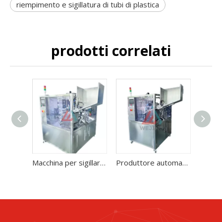
riempimento e sigillatura di tubi di plastica
prodotti correlati
Macchina per sigillare il riempimento a caldo del tubo di fabbrica Pricec per prodotti cosmetici
Produttore automatico di macchine per il riempimento e la sigillatura di tubi laser a basso prezzo