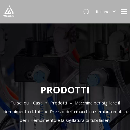
Italiano
English
العربية
Français
Pусский
Español
Português
Deutsch
日本語
한국어
PRODOTTI
Українська
Tu sei qui:
Casa
»
Prodotti
»
Macchina per sigillare il
riempimento di tubi
»
Prezzo della macchina semiautomatica
per il riempimento e la sigillatura di tubi laser